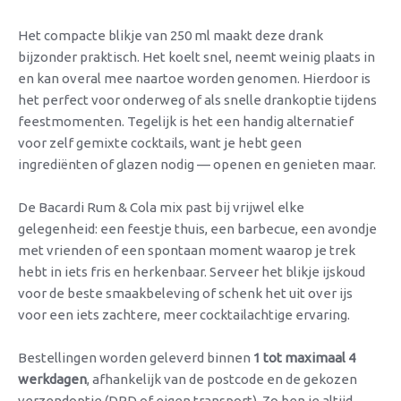
Het compacte blikje van 250 ml maakt deze drank
bijzonder praktisch. Het koelt snel, neemt weinig plaats in
en kan overal mee naartoe worden genomen. Hierdoor is
het perfect voor onderweg of als snelle drankoptie tijdens
feestmomenten. Tegelijk is het een handig alternatief
voor zelf gemixte cocktails, want je hebt geen
ingrediënten of glazen nodig — openen en genieten maar.
De Bacardi Rum & Cola mix past bij vrijwel elke
gelegenheid: een feestje thuis, een barbecue, een avondje
met vrienden of een spontaan moment waarop je trek
hebt in iets fris en herkenbaar. Serveer het blikje ijskoud
voor de beste smaakbeleving of schenk het uit over ijs
voor een iets zachtere, meer cocktailachtige ervaring.
Bestellingen worden geleverd binnen
1 tot maximaal 4
werkdagen
, afhankelijk van de postcode en de gekozen
verzendoptie (DPD of eigen transport). Zo ben je altijd