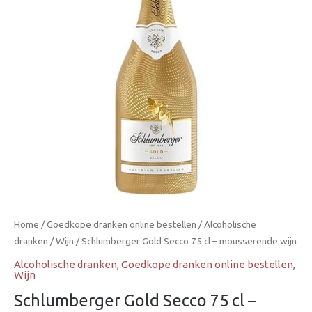
–
mousserende
wijn
aantal
Home
/
Goedkope dranken online bestellen
/
Alcoholische
dranken
/
Wijn
/ Schlumberger Gold Secco 75 cl – mousserende wijn
Alcoholische dranken
,
Goedkope dranken online bestellen
,
Wijn
Schlumberger Gold Secco 75 cl –