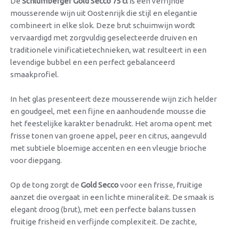
De
Schlumberger Gold Secco 75 cl
is een verfijnde
mousserende wijn uit Oostenrijk die stijl en elegantie
combineert in elke slok. Deze brut schuimwijn wordt
vervaardigd met zorgvuldig geselecteerde druiven en
traditionele vinificatietechnieken, wat resulteert in een
levendige bubbel en een perfect gebalanceerd
smaakprofiel.
In het glas presenteert deze mousserende wijn zich helder
en goudgeel, met een fijne en aanhoudende mousse die
het feestelijke karakter benadrukt. Het aroma opent met
frisse tonen van groene appel, peer en citrus, aangevuld
met subtiele bloemige accenten en een vleugje brioche
voor diepgang.
Op de tong zorgt de
Gold Secco
voor een frisse, fruitige
aanzet die overgaat in een lichte mineraliteit. De smaak is
elegant droog (brut), met een perfecte balans tussen
fruitige frisheid en verfijnde complexiteit. De zachte,