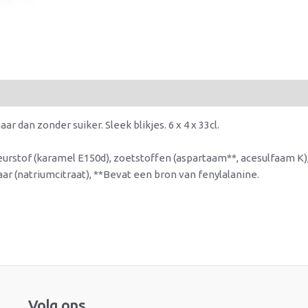
 dan zonder suiker. Sleek blikjes. 6 x 4 x 33cl.
eurstof (karamel E150d), zoetstoffen (aspartaam**, acesulfaam K),
ar (natriumcitraat), **Bevat een bron van fenylalanine.
Facebook
Instagram
Volg ons