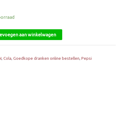
oorraad
evoegen aan winkelwagen
N
,
Cola
,
Goedkope dranken online bestellen
,
Pepsi