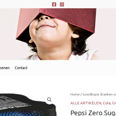
ekenen
Contact
Pepsi
Home
/
Goedkope dranken on
Zero
ALLE ARTIKELEN
,
Cola
,
Go
Sugar
Pepsi Zero Suga
4