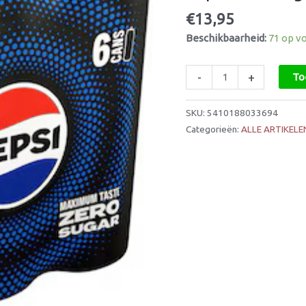
x
€
13,95
6
Beschikbaarheid:
71 op v
x
33cl
aantal
-
+
To
SKU:
5410188033694
Categorieën:
ALLE ARTIKELE