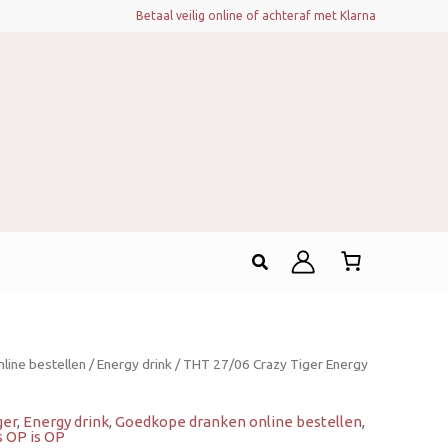
Betaal veilig online of achteraf met Klarna
Zoeken
lijke
ge
line bestellen
/
Energy drink
/ THT 27/06 Crazy Tiger Energy
ger
,
Energy drink
,
Goedkope dranken online bestellen
,
.
 OP is OP