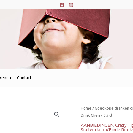
ekenen
Contact
Oorspronke
Huidi
Home
/
Goedkope dranken on
prijs
prijs
Drink Cherry 35 cl
was:
is:
AANBIEDINGEN
,
Crazy Ti
€1,09.
€0,27
Snelverkoop/Einde Reeks