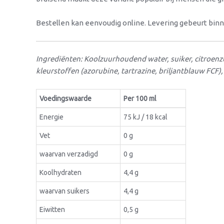
Bestellen kan eenvoudig online. Levering gebeurt bin
Ingrediënten: Koolzuurhoudend water, suiker, citroenzuu
kleurstoffen (azorubine, tartrazine, briljantblauw FCF),
Voedingswaarde
Per 100 ml
Energie
75 kJ / 18 kcal
Vet
0 g
waarvan verzadigd
0 g
Koolhydraten
4,4 g
waarvan suikers
4,4 g
Eiwitten
0,5 g