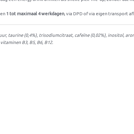
nen
1 tot maximaal 4 werkdagen
, via DPD of via eigen transport a
r, taurine (0,4%), trisodiumcitraat, cafeïne (0,02%), inositol, a
 vitaminen B3, B5, B6, B12.