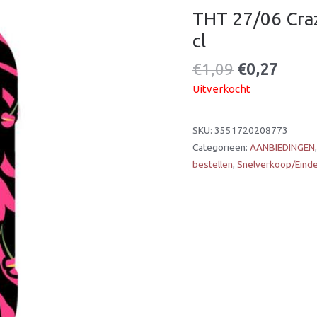
THT 27/06 Craz
cl
€
1,09
€
0,27
Uitverkocht
SKU:
3551720208773
Categorieën:
AANBIEDINGEN
bestellen
,
Snelverkoop/Eind