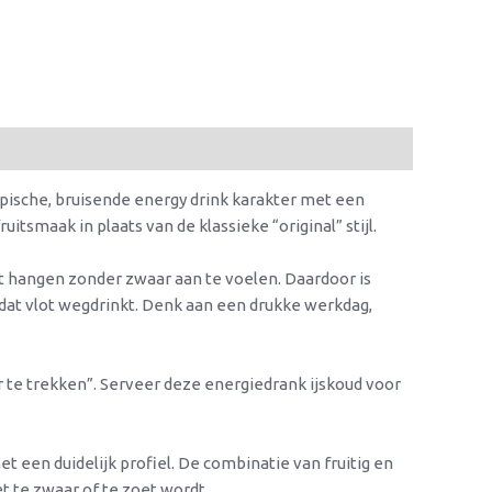
ypische, bruisende energy drink karakter met een
uitsmaak in plaats van de klassieke “original” stijl.
ft hangen zonder zwaar aan te voelen. Daardoor is
 dat vlot wegdrinkt. Denk aan een drukke werkdag,
te trekken”. Serveer deze energiedrank ijskoud voor
 een duidelijk profiel. De combinatie van fruitig en
t te zwaar of te zoet wordt.