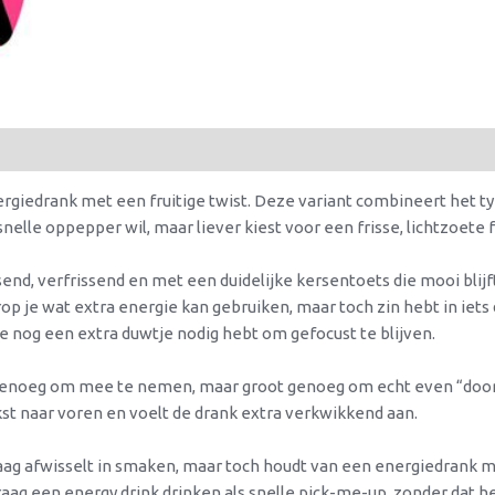
nergiedrank met een fruitige twist. Deze variant combineert het t
snelle oppepper wil, maar liever kiest voor een frisse, lichtzoete fr
end, verfrissend en met een duidelijke kersentoets die mooi blij
 je wat extra energie kan gebruiken, maar toch zin hebt in iets
e nog een extra duwtje nodig hebt om gefocust te blijven.
 genoeg om mee te nemen, maar groot genoeg om echt even “door 
st naar voren en voelt de drank extra verkwikkend aan.
ag afwisselt in smaken, maar toch houdt van een energiedrank met
aag een energy drink drinken als snelle pick-me-up, zonder dat he