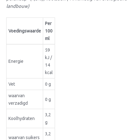
landbouw)
Per
Voedingswaarde
100
ml
59
kJ /
Energie
14
kcal
Vet
0 g
waarvan
0 g
verzadigd
3,2
Koolhydraten
g
3,2
waarvan suikers