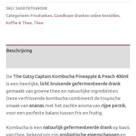
SKU:
5600787049008
Categorieën:
Frisdranken
,
Goedkope dranken online bestellen
,
Koffie & Thee
,
Thee
Beschrijving
Beoordelingen (0)
De
The Gutsy Captain Kombucha Pineapple & Peach 400ml
is een heerlijke,
licht bruisende gefermenteerde drank
gemaakt van groene thee en natuurlijke ingrediënten.
Deze verfrissende kombucha combineert de tropische
smaak van
ananas
met het zachte aroma van
rijpe perzik
,
voor een perfecte balans tussen fris en fruitig.
Kombucha is een
natuurlijk gefermenteerde drank
op basis
van thee, bekend om zijn
probiotische eigenschappen
en