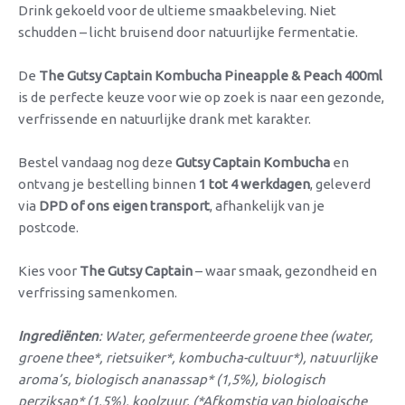
Drink gekoeld voor de ultieme smaakbeleving. Niet
schudden – licht bruisend door natuurlijke fermentatie.
De
The Gutsy Captain Kombucha Pineapple & Peach 400ml
is de perfecte keuze voor wie op zoek is naar een gezonde,
verfrissende en natuurlijke drank met karakter.
Bestel vandaag nog deze
Gutsy Captain Kombucha
en
ontvang je bestelling binnen
1 tot 4 werkdagen
, geleverd
via
DPD of ons eigen transport
, afhankelijk van je
postcode.
Kies voor
The Gutsy Captain
– waar smaak, gezondheid en
verfrissing samenkomen.
Ingrediënten
: Water, gefermenteerde groene thee (water,
groene thee*, rietsuiker*, kombucha-cultuur*), natuurlijke
aroma’s, biologisch ananassap* (1,5%), biologisch
perziksap* (1,5%), koolzuur. (*Afkomstig van biologische