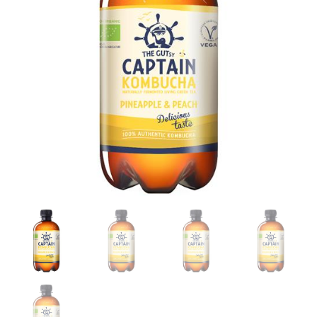
&
Peach
400ml
aantal