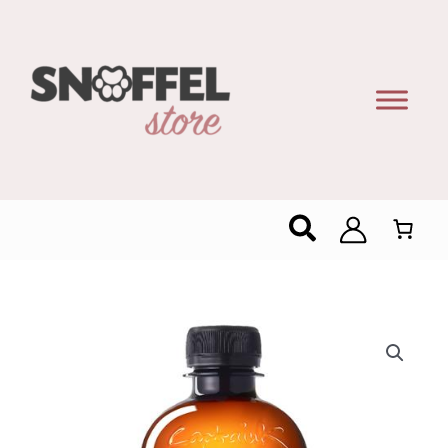
Zoeken
The
Gutsy
Captain
Kombucha
Pineapple