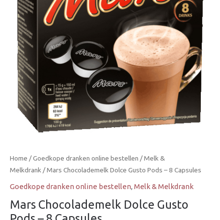
–
8
Capsules
aantal
Home
/
Goedkope dranken online bestellen
/
Melk &
Melkdrank
/ Mars Chocolademelk Dolce Gusto Pods – 8 Capsules
Goedkope dranken online bestellen
,
Melk & Melkdrank
Mars Chocolademelk Dolce Gusto
Pods – 8 Capsules