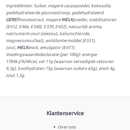
Ingrediënten: Suiker, magere cacaopoeder, kokosolie,
gedehydrateerde glucosestroop, gedehydrateerd
GERST
moutextract, magere
MELK
poeder, stabilisatoren
(E412, E466, E340), E339, E452), natuurlijk aroma,
natriumarm zout (zeezout, kaliumchloride,
magnesiumsufaat), antiklontermiddel (E551),
zout,
MELK
eiwit, emulgator (E471).
Voedingswaardedeclaratie (per 100g): energie
1784kJ/424Kcal, vet 11g (waarvan verzadigde vetzuren
9,3g), koolhydraten 75g (waarvan suikers 65g), eiwit 4g,
zout 1,5g.
Klantenservice
Over ons