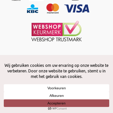
Copyright © 2026 Snuffelstore
Adax BV - 0032 (0)50 66 56 51 -
info@snuffelstore.be
- BE0809 578
628
Created by
WeCodeIT