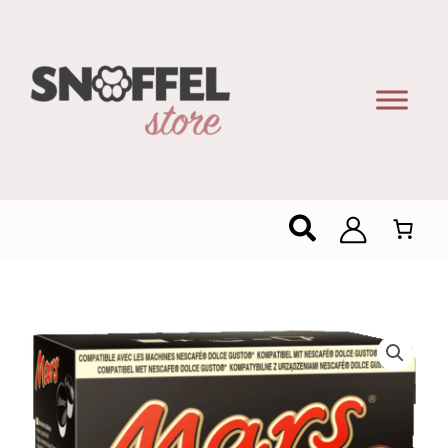
Zoeken
Mars
Chocolademelk
Dolce
Gusto
Pods