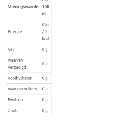
Voedingswaarde
100
ml
0 kJ
Energie
/ 0
kcal
Vet
0 g
waarvan
0 g
verzadigd
Koolhydraten
0 g
waarvan suikers
0 g
Eiwitten
0 g
Zout
0 g