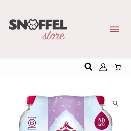
Zoeken
Spa
Touch
Blackcurrant
Bruisend
6