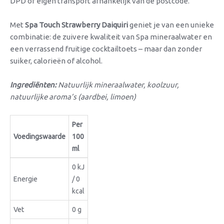
DPD of eigen transport afhankelijk van de postcode.
Met
Spa Touch Strawberry Daiquiri
geniet je van een unieke
combinatie: de zuivere kwaliteit van Spa mineraalwater en
een verrassend fruitige cocktailtoets – maar dan zonder
suiker, calorieën of alcohol.
Ingrediënten:
Natuurlijk mineraalwater, koolzuur,
natuurlijke aroma’s (aardbei, limoen)
Per
Voedingswaarde
100
ml
0 kJ
Energie
/ 0
kcal
Vet
0 g