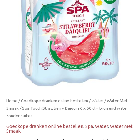
x
50
cl
–
bruisend
water
zonder
suiker
aantal
Home
/
Goedkope dranken online bestellen
/
Water
/
Water Met
Smaak
/ Spa Touch Strawberry Daiquiri 6 x 50 cl – bruisend water
zonder suiker
Goedkope dranken online bestellen
,
Spa
,
Water
,
Water Met
Smaak