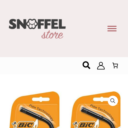
Zoeken
BIC
Megalighter
Flex
Aansteker
–