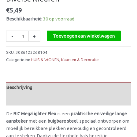
€
5,49
Beschikbaarheid:
30 op voorraad
-
+
Toevoegen aan winkelwagen
SKU:
3086123268104
Categorieën:
HUIS & WONEN
,
Kaarsen & Decoratie
Beschrijving
Beoordelingen (0)
De
BIC Megalighter Flex
is een
praktische en veilige lange
aansteker
met een
buigbare steel
, speciaal ontworpen om
moeilijk bereikbare plekken eenvoudig en gecontroleerd
aan te steken. Dankzij de flexibele hals bereik je