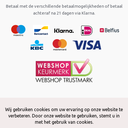
Betaal met de verschillende betaalmogelijkheden of betaal
achteraf na 21 dagen via Klarna.
Copyright © 2026 Snuffelstore
Adax BV - 0032 (0)50 66 56 51 -
info@snuffelstore.be
- BE0809 578
628