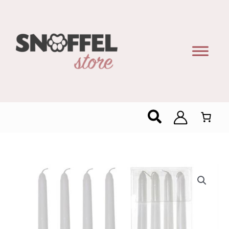
Zoeken
Dip
Dye
Tafelkaarsen
30cm
-