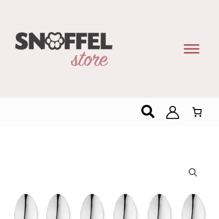
Zoeken
Livenza
Espresslepel
Oslo
6
Stuks