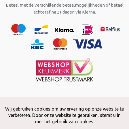
Betaal met de verschillende betaalmogelijkheden of betaal
achteraf na 21 dagen via Klarna.
Copyright © 2026 Snuffelstore
Adax BV - 0032 (0)50 66 56 51 -
info@snuffelstore.be
- BE0809 578
628