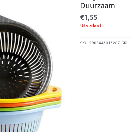
Duurzaam
€
1,55
Uitverkocht
SKU:
5902443013287-GRI