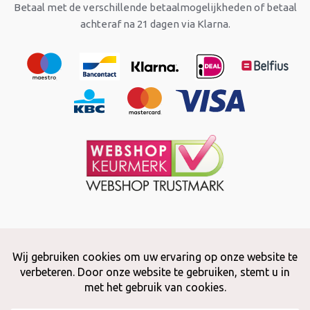
Betaal met de verschillende betaalmogelijkheden of betaal
achteraf na 21 dagen via Klarna.
Copyright © 2026 Snuffelstore
Adax BV - 0032 (0)50 66 56 51 -
info@snuffelstore.be
- BE0809 578
628