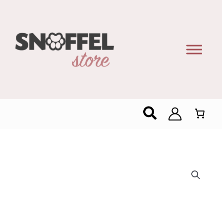
Zoeken
Cleany
Vershoudfolie
“Sterk
in
gebruik”