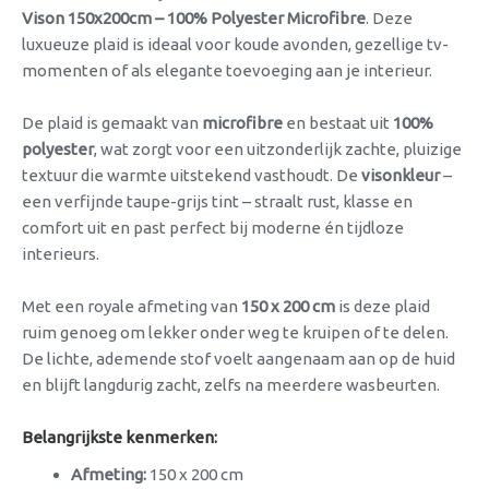
Vison 150x200cm – 100% Polyester Microfibre
. Deze
luxueuze plaid is ideaal voor koude avonden, gezellige tv-
momenten of als elegante toevoeging aan je interieur.
De plaid is gemaakt van
microfibre
en bestaat uit
100%
polyester
, wat zorgt voor een uitzonderlijk zachte, pluizige
textuur die warmte uitstekend vasthoudt. De
visonkleur
–
een verfijnde taupe-grijs tint – straalt rust, klasse en
comfort uit en past perfect bij moderne én tijdloze
interieurs.
Met een royale afmeting van
150 x 200 cm
is deze plaid
ruim genoeg om lekker onder weg te kruipen of te delen.
De lichte, ademende stof voelt aangenaam aan op de huid
en blijft langdurig zacht, zelfs na meerdere wasbeurten.
Belangrijkste kenmerken:
Afmeting:
150 x 200 cm