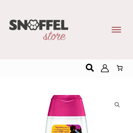
Zoeken
Fa
Kids
Douchegel
&
Shampoo