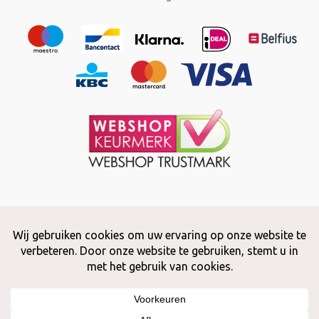
Copyright © 2026 Snuffelstore
Adax BV - 0032 (0)50 66 56 51 -
info@snuffelstore.be
- BE0809 578
628