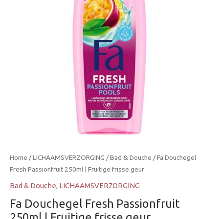
|
Fruitige
frisse
geur
aantal
Home
/
LICHAAMSVERZORGING
/
Bad & Douche
/ Fa Douchegel
Fresh Passionfruit 250ml | Fruitige frisse geur
Bad & Douche
,
LICHAAMSVERZORGING
Fa Douchegel Fresh Passionfruit
250ml | Fruitige frisse geur