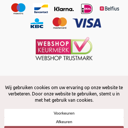
Copyright © 2026 Snuffelstore
Adax BV - 0032 (0)50 66 56 51 -
info@snuffelstore.be
- BE0809 578
628
Created by
WeCodeIT