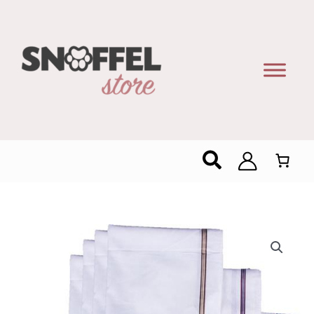
Zoeken
12
Heren
Zakdoeken-
100%
Katoen-