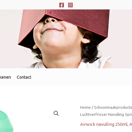
ekenen
Contact
Home
/
Schoonmaakproducten
Luchtverfrisser Navulling Sp
Airwick navulling 250ml
,
A