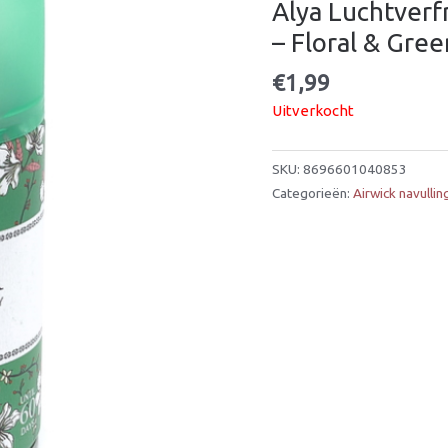
Alya Luchtverf
– Floral & Gre
€
1,99
Uitverkocht
SKU:
8696601040853
Categorieën:
Airwick navulli