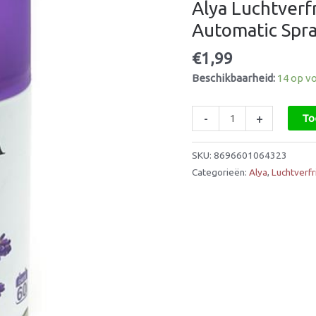
Alya Luchtverf
–
Automatic
Automatic Spr
Spray
€
1,99
250ml
aantal
Beschikbaarheid:
14 op v
-
+
To
SKU:
8696601064323
Categorieën:
Alya
,
Luchtverfr