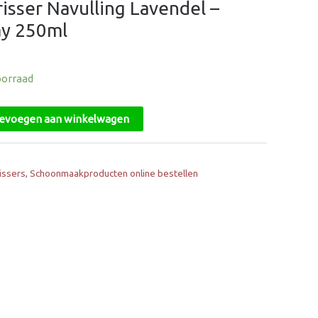
risser Navulling Lavendel –
ay 250ml
oorraad
evoegen aan winkelwagen
issers
,
Schoonmaakproducten online bestellen