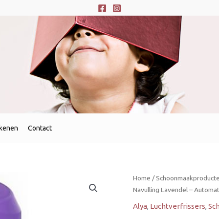
ekenen
Contact
Alya
Home
/
Schoonmaakproducten
Luchtverfrisser
Navulling Lavendel – Automa
Navulling
Alya
,
Luchtverfrissers
,
Sc
Lavendel