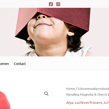
ekenen
Contact
Home
/
Schoonmaakproducten
Navulling Magnolia & Cherry 
Alya
,
Luchtverfrissers
,
Sc