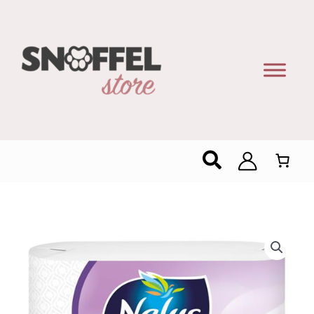
Zoeken
Nalys
Ultra
Soft
Toiletpapier
18