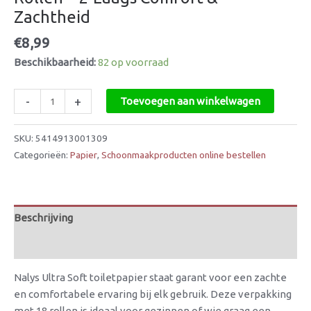
Zachtheid
€
8,99
Beschikbaarheid:
82 op voorraad
-
+
Toevoegen aan winkelwagen
SKU:
5414913001309
Categorieën:
Papier
,
Schoonmaakproducten online bestellen
Beschrijving
Beoordelingen (0)
Nalys Ultra Soft toiletpapier staat garant voor een zachte
en comfortabele ervaring bij elk gebruik. Deze verpakking
met 18 rollen is ideaal voor gezinnen of wie graag een