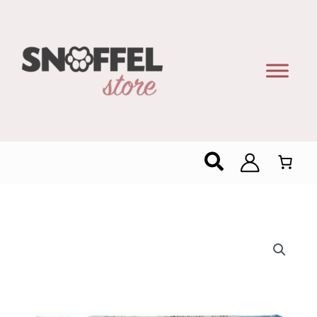
Zoeken
IVBO
Brugge
PMD
20ST/Rol
aantal