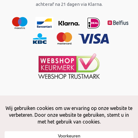
achteraf na 21 dagen via Klarna.
Copyright © 2026 Snuffelstore
Adax BV - 0032 (0)50 66 56 51 -
info@snuffelstore.be
- BE0809 578
628