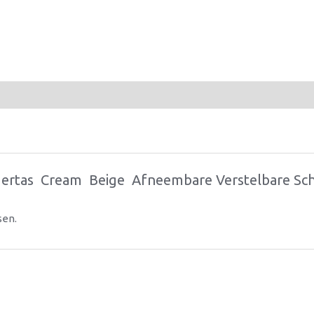
rtas  Cream  Beige  Afneembare Verstelbare S
sen.