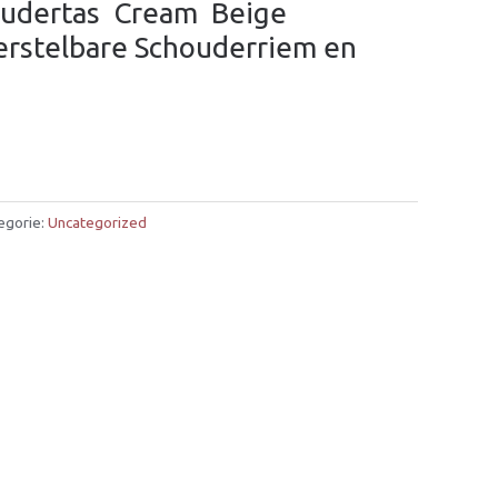
dertas  Cream  Beige 
rstelbare Schouderriem en
egorie:
Uncategorized