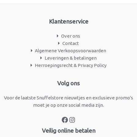
Klantenservice
Over ons
Contact
Algemene Verkoopsvoorwaarden
Leveringen & betalingen
Herroepingsrecht & Privacy Policy
Facebook
Instagram
Volg ons
Voor de laatste Snuffelstore nieuwtjes en exclusieve promo's
moet je op onze social media zijn.
Veilig online betalen