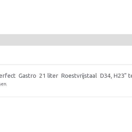
t  Gastro  21 liter  Roestvrijstaal  D34, H23”
sen.