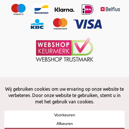
Copyright © 2026 Snuffelstore
Adax BV - 0032 (0)50 66 56 51 -
info@snuffelstore.be
- BE0809 578
628
Created by
WeCodeIT