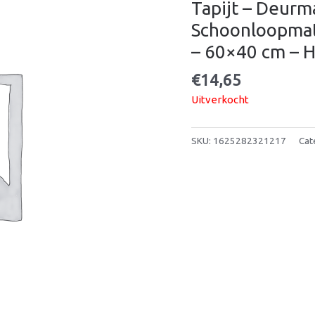
Tapijt – Deurm
Schoonloopmat 
– 60×40 cm – 
€
14,65
Uitverkocht
SKU:
1625282321217
Cat