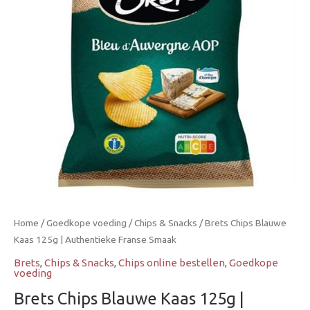
|
Authentieke
Franse
Smaak
aantal
Home
/
Goedkope voeding
/
Chips & Snacks
/ Brets Chips Blauwe
Kaas 125g | Authentieke Franse Smaak
Brets
,
Chips & Snacks
,
Chips online bestellen
,
Goedkope
voeding
Brets Chips Blauwe Kaas 125g |