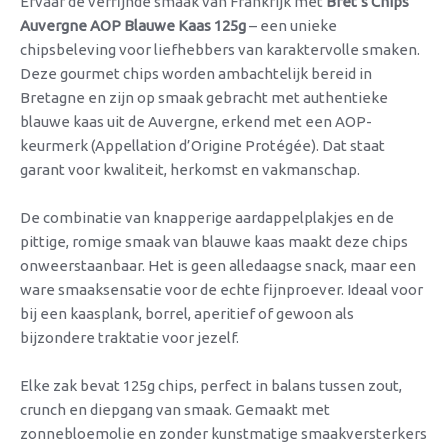
Ervaar de verfijnde smaak van Frankrijk met
Bret’s Chips
Auvergne AOP Blauwe Kaas 125g
– een unieke
chipsbeleving voor liefhebbers van karaktervolle smaken.
Deze gourmet chips worden ambachtelijk bereid in
Bretagne en zijn op smaak gebracht met authentieke
blauwe kaas uit de Auvergne, erkend met een AOP-
keurmerk (Appellation d’Origine Protégée). Dat staat
garant voor kwaliteit, herkomst en vakmanschap.
De combinatie van knapperige aardappelplakjes en de
pittige, romige smaak van blauwe kaas maakt deze chips
onweerstaanbaar. Het is geen alledaagse snack, maar een
ware smaaksensatie voor de echte fijnproever. Ideaal voor
bij een kaasplank, borrel, aperitief of gewoon als
bijzondere traktatie voor jezelf.
Elke zak bevat 125g chips, perfect in balans tussen zout,
crunch en diepgang van smaak. Gemaakt met
zonnebloemolie en zonder kunstmatige smaakversterkers