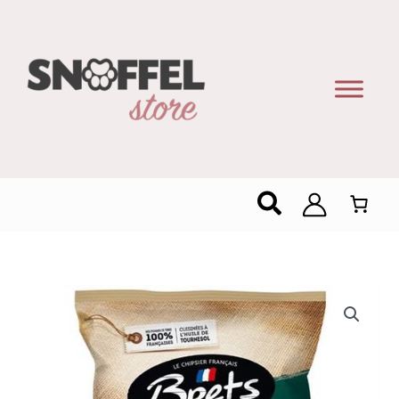
Zoeken
Brets
Chips
Blauwe
Kaas
125g