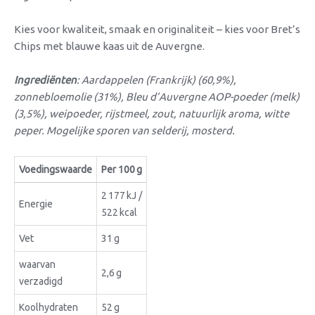
Kies voor kwaliteit, smaak en originaliteit – kies voor Bret’s
Chips met blauwe kaas uit de Auvergne.
Ingrediënten
: Aardappelen (Frankrijk) (60,9%),
zonnebloemolie (31%), Bleu d’Auvergne AOP-poeder (melk)
(3,5%), weipoeder, rijstmeel, zout, natuurlijk aroma, witte
peper. Mogelijke sporen van selderij, mosterd.
Voedingswaarde
Per 100 g
2 177 kJ /
Energie
522 kcal
Vet
31 g
waarvan
2,6 g
verzadigd
Koolhydraten
52 g