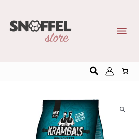
Zoeken
Krambals
Bruschetta
Groene
Olijven
&