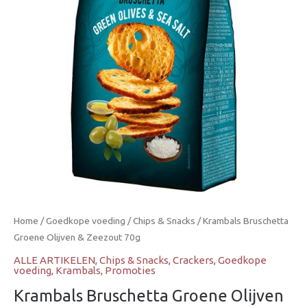
Zeezout
70g
aantal
Home
/
Goedkope voeding
/
Chips & Snacks
/ Krambals Bruschetta
Groene Olijven & Zeezout 70g
ALLE ARTIKELEN
,
Chips & Snacks
,
Crackers
,
Goedkope
voeding
,
Krambals
,
Promoties
Krambals Bruschetta Groene Olijven