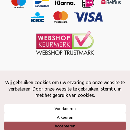
Copyright © 2026 Snuffelstore
Adax BV - 0032 (0)50 66 56 51 -
info@snuffelstore.be
- BE0809 578
628
Created by
WeCodeIT