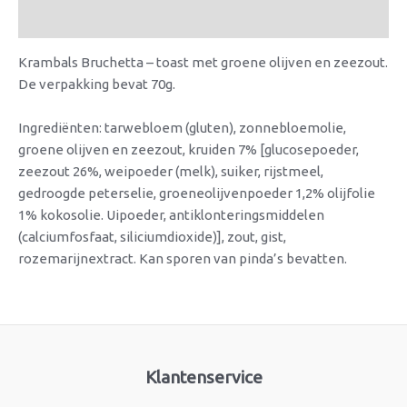
Beoordelingen (0)
Krambals Bruchetta – toast met groene olijven en zeezout.
De verpakking bevat 70g.
Ingrediënten: tarwebloem (gluten), zonnebloemolie,
groene olijven en zeezout, kruiden 7% [glucosepoeder,
zeezout 26%, weipoeder (melk), suiker, rijstmeel,
gedroogde peterselie, groeneolijvenpoeder 1,2% olijfolie
1% kokosolie. Uipoeder, antiklonteringsmiddelen
(calciumfosfaat, siliciumdioxide)], zout, gist,
rozemarijnextract. Kan sporen van pinda’s bevatten.
Klantenservice