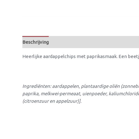
Beschrijving
Beoordelingen (0)
Heerlijke aardappelchips met paprikasmaak. Een beetje
Ingrediënten: aardappelen, plantaardige oliën (zonneb
paprika,
melkwei
-permeaat, uienpoeder, kaliumchlorid
(citroenzuur en appelzuur)].