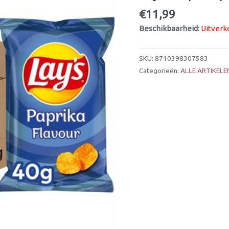
€
11,99
Beschikbaarheid:
Uitverk
SKU:
8710398307583
Categorieën:
ALLE ARTIKELE