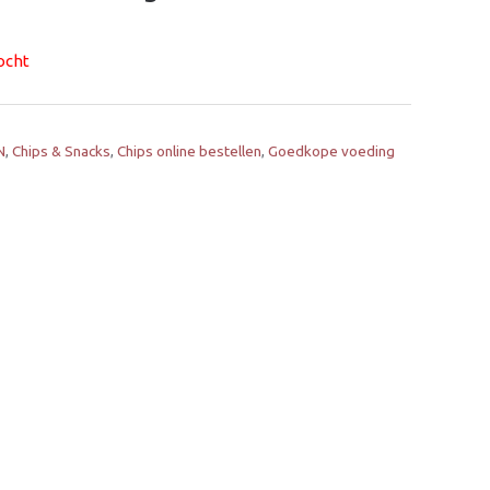
ocht
N
,
Chips & Snacks
,
Chips online bestellen
,
Goedkope voeding