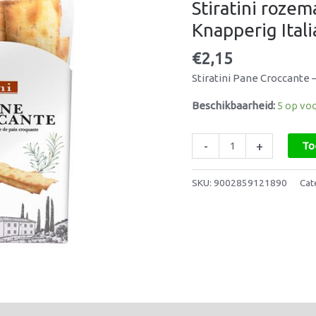
Stiratini rozem
–
Knapperig
Knapperig Ital
Italiaans
€
2,15
brood
met
Stiratini Pane Croccante
kruiden
Beschikbaarheid:
5 op vo
aantal
-
+
To
SKU:
9002859121890
Cat