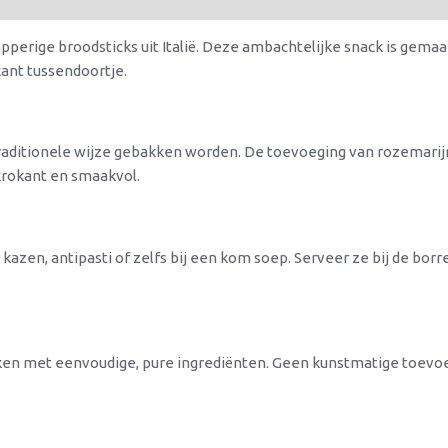
apperige broodsticks uit Italië. Deze ambachtelijke snack is gemaa
kant tussendoortje.
traditionele wijze gebakken worden. De toevoeging van rozemarijn 
s krokant en smaakvol.
zen, antipasti of zelfs bij een kom soep. Serveer ze bij de borrel o
kken met eenvoudige, pure ingrediënten. Geen kunstmatige toevoe