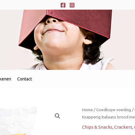
ekenen
Contact
Stiratini
Home
/
Goedkope voeding
/
rozemarijn
Knapperig Italiaans brood me
broodsticks
Chips & Snacks
,
Crackers
,
140g