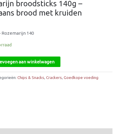
arijn broodsticks 140g –
iaans brood met kruiden
 – Rozemarijn 140
orraad
evoegen aan winkelwagen
egorieën:
Chips & Snacks
,
Crackers
,
Goedkope voeding