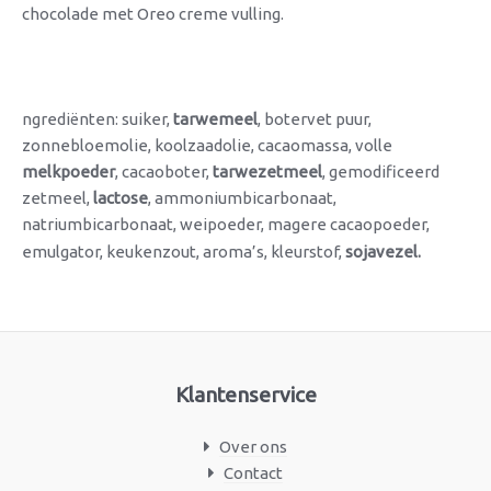
chocolade met Oreo creme vulling.
ngrediënten: suiker,
tarwemeel
, botervet puur,
zonnebloemolie, koolzaadolie, cacaomassa, volle
melkpoeder
, cacaoboter,
tarwezetmeel
, gemodificeerd
zetmeel,
lactose
, ammoniumbicarbonaat,
natriumbicarbonaat, weipoeder, magere cacaopoeder,
emulgator, keukenzout, aroma’s, kleurstof,
sojavezel.
Klantenservice
Over ons
Contact