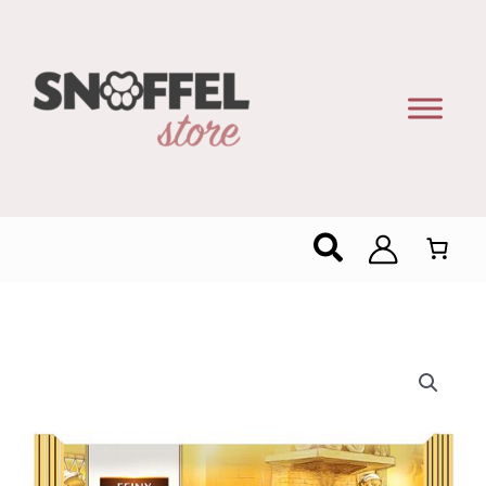
Zoeken
Feiny
Biscuits
Spritskoekjes
215g
-