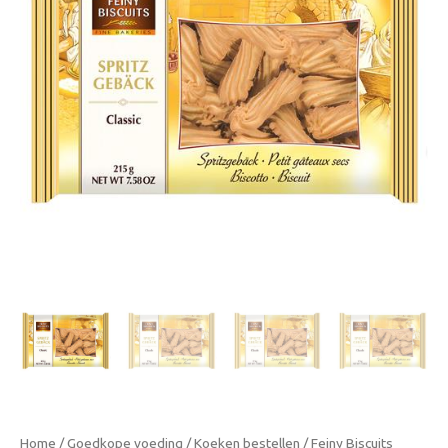
Klassieke
Zandkoekjes
aantal
Home
/
Goedkope voeding
/
Koeken bestellen
/ Feiny Biscuits