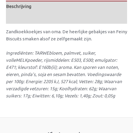
Beschrijving
Beoordelingen (0)
Zandkoekkoekjes van oma. De heerlijke gebakjes van Feiny
Biscuits smaken alsof ze zelfgemaakt zijn.
Ingrediënten: TARWEbloem, palmvet, suiker,
volleMELKpoeder, rijsmiddelen: E503, E500; emulgator:
E471; kleurstof: E160b(ii); aroma. Kan sporen van noten,
eieren, pinda’s, soja en sesam bevatten. Voedingswaarde
per 100g: Energie: 2205 kJ, 527 kcal; Vetten: 28g; Waarvan
verzadigde vetzuren: 15g; Koolhydraten: 62g; Waarvan
suikers: 17g; Eiwitten: 6,10g; Vezels: 1,40g; Zout: 0,05g