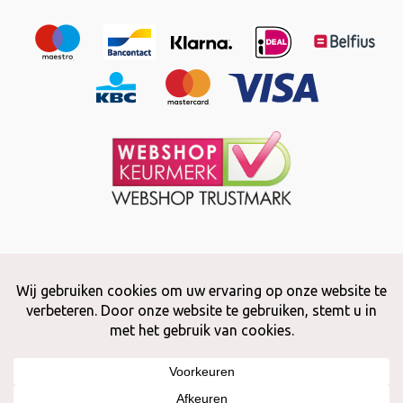
Copyright © 2026 Snuffelstore
Adax BV - 0032 (0)50 66 56 51 -
info@snuffelstore.be
- BE0809 578
628
Created by
WeCodeIT