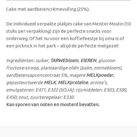
Cake met aardbeiencrèmevulling (25%).
De individueel verpakte plakjes cake van Meister Moulin (10
stuks per verpakking) zijn de perfecte snacks voor
onderweg. Of het nu voor een koffiefeestje bij oma is of
een picknick in het park – altijd de perfecte metgezel!
Ingrediënten: suiker,
TARWEbloem
,
EIEREN
, glucose-
fructose-siroop, plantaardige oliën (palm, zonnebloem),
aardbeiensapconcentraat 5%, magere
MELKpoeder
,
gepasteuriseerde
MELK
,
MELKproteïne
, aroma’s,
emulgatoren: E471, E322 (SOJA); rijsmiddelen: E503, E500,
E450; zout, zuurteregelaar: E330.
Kan sporen van noten en mosterd bevatten.