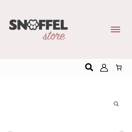
Zoeken
Meister
Moulin
Cake
Met
Aardbeicrème