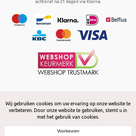
achteraf na 21 dagen via Klarna.
Copyright © 2026 Snuffelstore
Adax BV - 0032 (0)50 66 56 51 -
info@snuffelstore.be
- BE0809 578
628