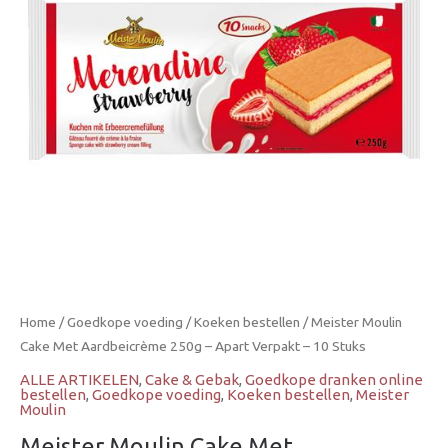
250g
-
Apart
Verpakt
-
10
Stuks
aantal
Home
/
Goedkope voeding
/
Koeken bestellen
/ Meister Moulin
Cake Met Aardbeicrème 250g – Apart Verpakt – 10 Stuks
ALLE ARTIKELEN
,
Cake & Gebak
,
Goedkope dranken online
bestellen
,
Goedkope voeding
,
Koeken bestellen
,
Meister
Moulin
Meister Moulin Cake Met