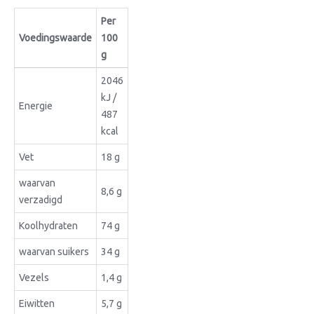
Per
Voedingswaarde
100
g
2046
kJ /
Energie
487
kcal
Vet
18 g
waarvan
8,6 g
verzadigd
Koolhydraten
74 g
waarvan suikers
34 g
Vezels
1,4 g
Eiwitten
5,7 g