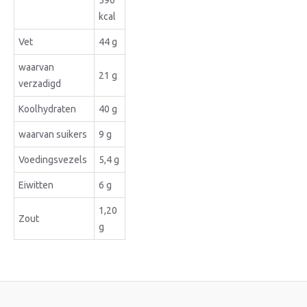
590
kcal
Vet
44 g
waarvan
21 g
verzadigd
Koolhydraten
40 g
waarvan suikers
9 g
Voedingsvezels
5,4 g
Eiwitten
6 g
1,20
Zout
g