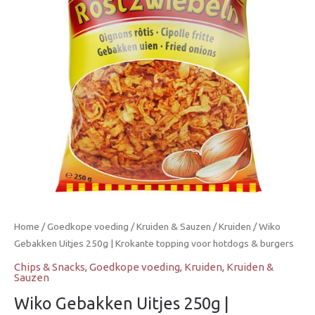
Krokante
topping
voor
hotdogs
&
burgers
aantal
Home
/
Goedkope voeding
/
Kruiden & Sauzen
/
Kruiden
/ Wiko
Gebakken Uitjes 250g | Krokante topping voor hotdogs & burgers
Chips & Snacks
,
Goedkope voeding
,
Kruiden
,
Kruiden &
Sauzen
Wiko Gebakken Uitjes 250g |