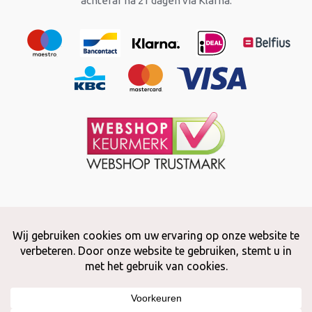
achteraf na 21 dagen via Klarna.
Copyright © 2026 Snuffelstore
Adax BV - 0032 (0)50 66 56 51 -
info@snuffelstore.be
- BE0809 578
628