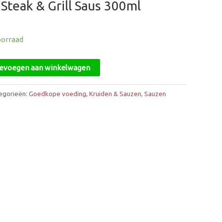
Steak & Grill Saus 300ml
oorraad
evoegen aan winkelwagen
egorieën:
Goedkope voeding
,
Kruiden & Sauzen
,
Sauzen