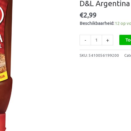
D&L Argentina 
Grill
Saus
€
2,99
300ml
Beschikbaarheid:
12 op v
aantal
-
+
To
SKU:
5410056199200
Cat