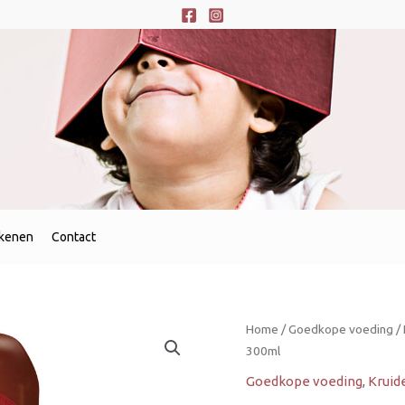
ekenen
Contact
D&L
Home
/
Goedkope voeding
/
Argentina
300ml
Steak
Goedkope voeding
,
Kruid
&