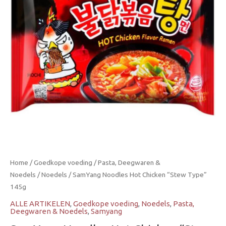
Home
/
Goedkope voeding
/
Pasta, Deegwaren &
Noedels
/
Noedels
/ SamYang Noodles Hot Chicken “Stew Type”
145g
ALLE ARTIKELEN
,
Goedkope voeding
,
Noedels
,
Pasta,
Deegwaren & Noedels
,
Samyang