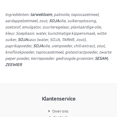
Ingrediënten:
tarwebloem
, palmolie, tapiocazetmeel,
aardappelzetmeel, zout,
SOJA
olie, suikeroplossing,
zoetstof, emulgator, zuurteregelaar, plantaardige olie,
kleur. Soepbasis: water, kunstmatige kippensmaak, witte
suiker,
SOJA
saus (water, SOJA, TARWE, zout),
paprikapoeder,
SOJA
olie, uienpoeder, chili-extract, zout,
knoflookpoeder, tapiocazetmeel, gistextractpoeder, zwarte
peper poeder, kerriepoeder. gedroogde groenten:
SESAM,
ZEEWIER
Klantenservice
Over ons