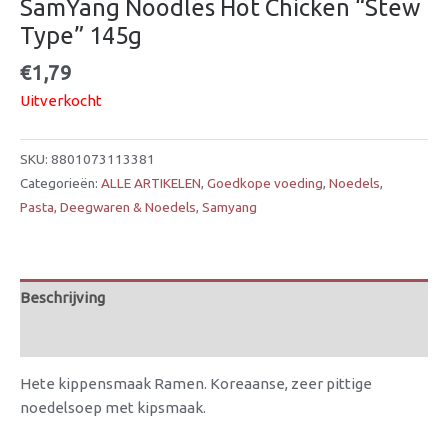
SamYang Noodles Hot Chicken “Stew
Type” 145g
€
1,79
Uitverkocht
SKU:
8801073113381
Categorieën:
ALLE ARTIKELEN
,
Goedkope voeding
,
Noedels
,
Pasta, Deegwaren & Noedels
,
Samyang
Beschrijving
Beoordelingen (0)
Hete kippensmaak Ramen. Koreaanse, zeer pittige
noedelsoep met kipsmaak.