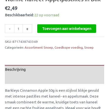
€
2,49
Beschikbaarheid:
22 op voorraad
-
+
Toevoegen aan winkelwagen
SKU:
8717438743349
Categorieën:
Assortiment Snoep
,
Goedkope voeding
,
Snoep
Beschrijving
Beoordelingen (0)
Barkleys Cinnamon Apple 50g is een stijlvol blikje gevuld
met intense pastilles met kaneel- en appelsmaak. Deze
smaak combineert de warme, kruidige toets van kaneel
met een zachte fruitige appeltoets. Ideaal voor wie houdt