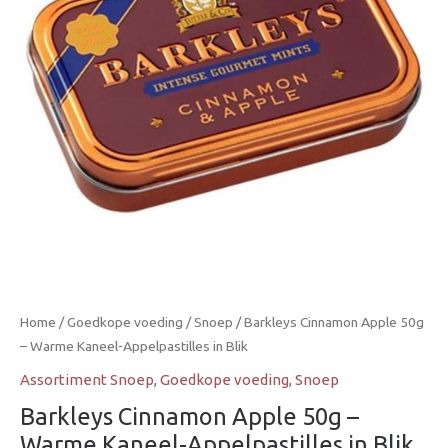
Warme
Kaneel-
Appelpastilles
in
Blik
aantal
Home
/
Goedkope voeding
/
Snoep
/ Barkleys Cinnamon Apple 50g
– Warme Kaneel-Appelpastilles in Blik
Assortiment Snoep
,
Goedkope voeding
,
Snoep
Barkleys Cinnamon Apple 50g –
Warme Kaneel-Appelpastilles in Blik