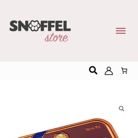
Zoeken
Barkleys
Cinnamon
Apple
50g
–