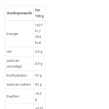
Per
Voedingswaarde
100 g
1627
kJ /
Energie
384
kcal
Vet
0,9 g
waarvan
0,9 g
verzadigd
Koolhydraten
97 g
waarvan suikers
85 g
<0,5
Eiwitten
g
<0,01