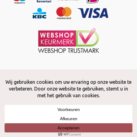
Copyright © 2026 Snuffelstore
Adax BV - 0032 (0)50 66 56 51 -
info@snuffelstore.be
- BE0809 578
628
Created by
WeCodeIT