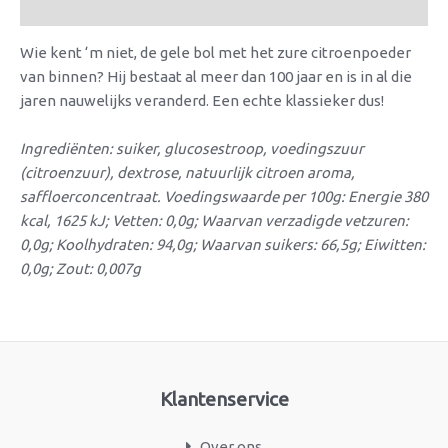
Beoordelingen (0)
Wie kent ‘m niet, de gele bol met het zure citroenpoeder
van binnen? Hij bestaat al meer dan 100 jaar en is in al die
jaren nauwelijks veranderd. Een echte klassieker dus!
Ingrediënten: suiker, glucosestroop, voedingszuur
(citroenzuur), dextrose, natuurlijk citroen aroma,
saffloerconcentraat. Voedingswaarde per 100g: Energie 380
kcal, 1625 kJ; Vetten: 0,0g; Waarvan verzadigde vetzuren:
0,0g; Koolhydraten: 94,0g; Waarvan suikers: 66,5g; Eiwitten:
0,0g; Zout: 0,007g
Klantenservice
Over ons