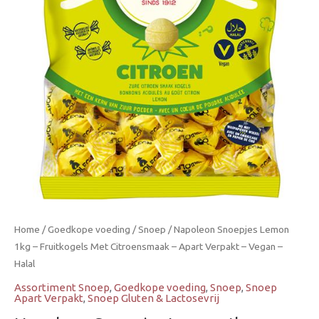
Fruitkogels
Met
Citroensmaak
–
Apart
Verpakt
–
Vegan
-
Halal
aantal
Home
/
Goedkope voeding
/
Snoep
/ Napoleon Snoepjes Lemon
1kg – Fruitkogels Met Citroensmaak – Apart Verpakt – Vegan –
Halal
Assortiment Snoep
,
Goedkope voeding
,
Snoep
,
Snoep
Apart Verpakt
,
Snoep Gluten & Lactosevrij