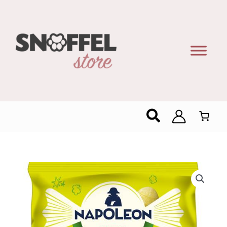
Zoeken
Napoleon
Snoepjes
Lemon
1kg
–