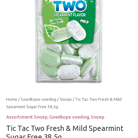
Mild
Spearmint
Sugar
Free
38,5g
aantal
Home
/
Goedkope voeding
/
Snoep
/ Tic Tac Two Fresh & Mild
Spearmint Sugar Free 38,5g
Assortiment Snoep
,
Goedkope voeding
,
Snoep
Tic Tac Two Fresh & Mild Spearmint
Sugar Free 38,5g