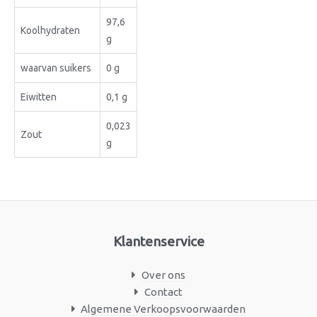
97,6
Koolhydraten
g
waarvan suikers
0 g
Eiwitten
0,1 g
0,023
Zout
g
Klantenservice
Over ons
Contact
Algemene Verkoopsvoorwaarden