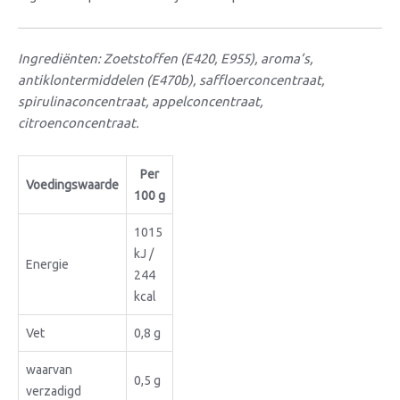
Ingrediënten: Zoetstoffen (E420, E955), aroma’s,
antiklontermiddelen (E470b), saffloerconcentraat,
spirulinaconcentraat, appelconcentraat,
citroenconcentraat.
Per
Voedingswaarde
100 g
1015
kJ /
Energie
244
kcal
Vet
0,8 g
waarvan
0,5 g
verzadigd