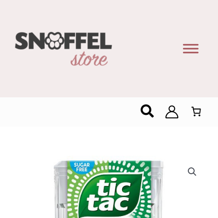
Zoeken
Tic
Tac
Two
Fresh
&