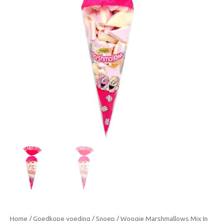
200g
-
Vanille
Aardbeiaroma
aantal
Home
/
Goedkope voeding
/
Snoep
/ Woogie Marshmallows Mix In