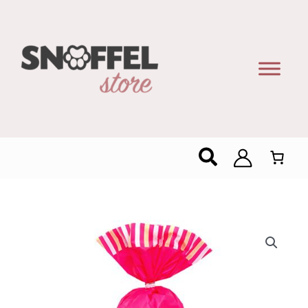
Zoeken
Woogie
Marshmallows
Mix
In
Snoepzak