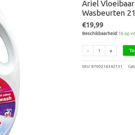
Ariel Vloeibaa
64
Wasbeurten
Wasbeurten 2
2112ml
€
19,99
aantal
Beschikbaarheid:
16 op v
-
+
To
SKU:
8700216342131
Cat