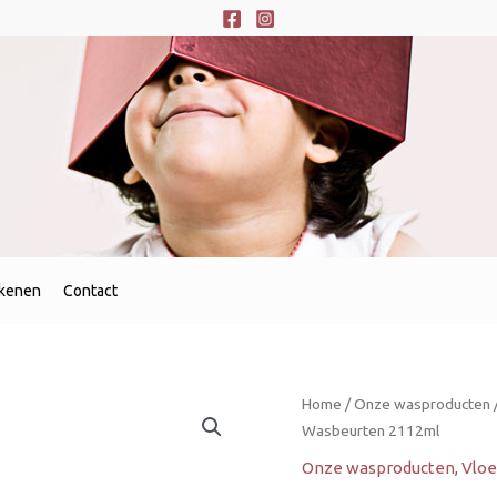
ekenen
Contact
Ariel
Home
/
Onze wasproducten
Vloeibaar
Wasbeurten 2112ml
Wasmiddel
Onze wasproducten
,
Vloe
Color