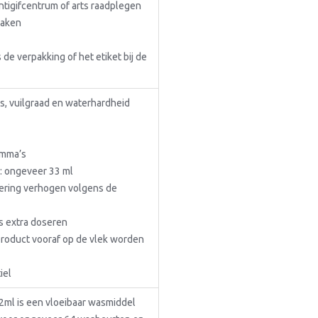
 antigifcentrum of arts raadplegen
zaken
 de verpakking of het etiket bij de
, vuilgraad en waterhardheid
amma’s
s: ongeveer 33 ml
osering verhogen volgens de
as extra doseren
product vooraf op de vlek worden
iel
2ml is een vloeibaar wasmiddel