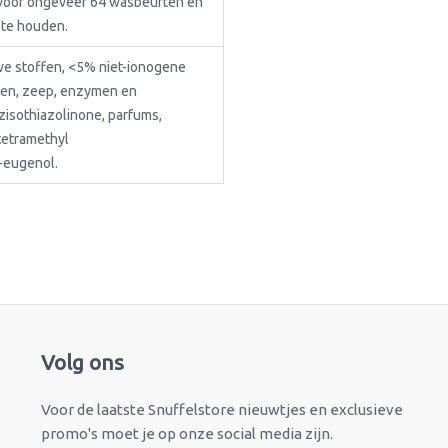
d voor ongeveer 64 wasbeurten en
d te houden.
e stoffen, <5% niet-ionogene
ten, zeep, enzymen en
isothiazolinone, parfums,
 tetramethyl
-eugenol.
Facebook
Instagram
Volg ons
Voor de laatste Snuffelstore nieuwtjes en exclusieve
promo's moet je op onze social media zijn.