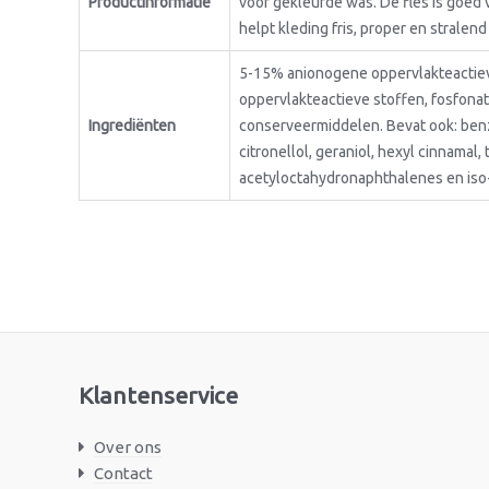
Productinformatie
voor gekleurde was. De fles is goe
helpt kleding fris, proper en stralen
5-15% anionogene oppervlakteactiev
oppervlakteactieve stoffen, fosfona
Ingrediënten
conserveermiddelen. Bevat ook: benz
citronellol, geraniol, hexyl cinnamal,
acetyloctahydronaphthalenes en iso
Klantenservice
Over ons
Contact