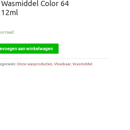
r Wasmiddel Color 64
112ml
oorraad
evoegen aan winkelwagen
egorieën:
Onze wasproducten
,
Vloeibaar
,
Wasmiddel